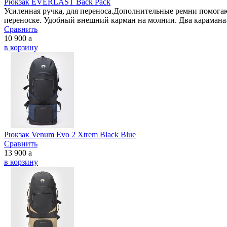
Рюкзак EVERLAST Back Pack
Усиленная ручка, для переноса.Дополнительные ремни помога
переноске. Удобный внешний карман на молнии. Два карамана-
Сравнить
10 900
a
в корзину
Рюкзак Venum Evo 2 Xtrem Black Blue
Сравнить
13 900
a
в корзину