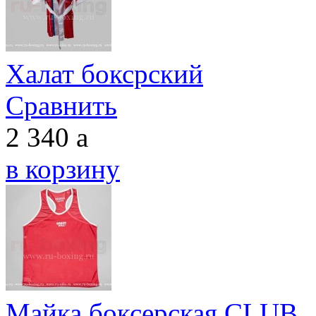
Халат боксрский
Сравнить
2 340
a
в корзину
Майка боксерская CLUB