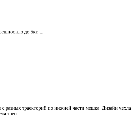
ешностью до 5кг. ...
 с разных траекторий по нижней части мешка. Дизайн чехла
я трен...