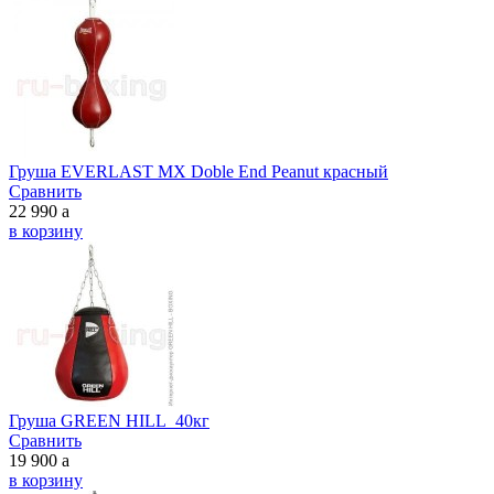
Груша EVERLAST MX Doble End Peanut красный
Сравнить
22 990
a
в корзину
Груша GREEN HILL 40кг
Сравнить
19 900
a
в корзину