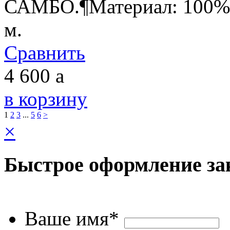
САМБО.¶Материал: 100% х
м.
Сравнить
4 600
a
в корзину
1
2
3
...
5
6
>
×
Быстрое оформление за
Ваше имя*