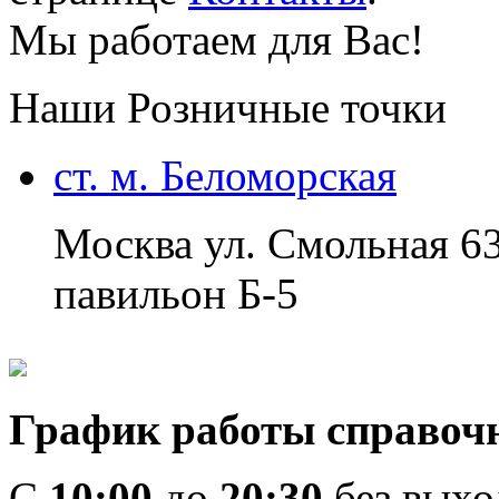
Мы работаем для Вас!
Наши Розничные точки
ст. м. Беломорская
Москва ул. Смольная 6
павильон Б-5
График работы справоч
C
10:00
до
20:30
без вых