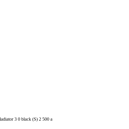
iator 3 0 black (S)
2 500
a