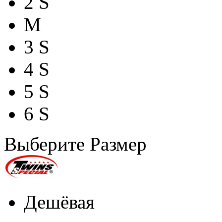
2 S
M
3 S
4 S
5 S
6 S
Выберите Размер
Дешёвая