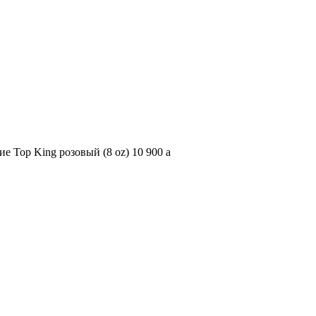
е Top King розовый (8 oz)
10 900
a