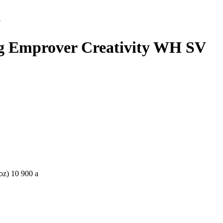
V
g Emprover Creativity WH SV
oz)
10 900
a