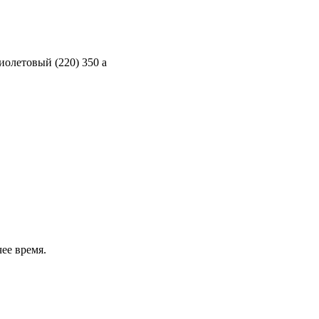
иолетовый (220)
350
a
ее время.