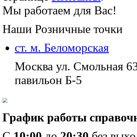
Мы работаем для Вас!
Наши Розничные точки
ст. м. Беломорская
Москва ул. Смольная 6
павильон Б-5
График работы справоч
C
10:00
до
20:30
без вых