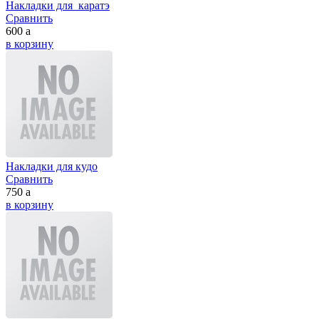
Накладки для каратэ
Сравнить
600
a
в корзину
Накладки для кудо
Сравнить
750
a
в корзину