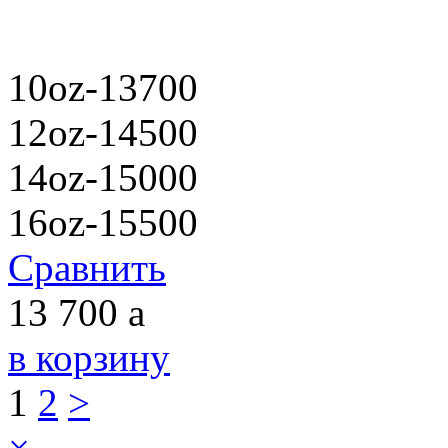
10oz-13700
12oz-14500
14oz-15000
16oz-15500
Сравнить
13 700
a
в корзину
1
2
>
×