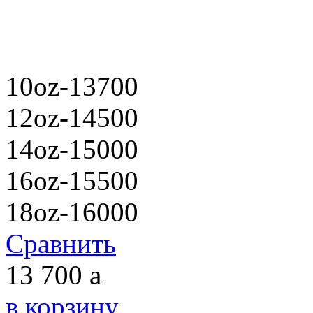
10oz-13700
12oz-14500
14oz-15000
16oz-15500
18oz-16000
Сравнить
13 700
a
в корзину