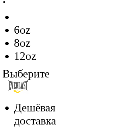
6oz
8oz
12oz
Выберите
Дешёвая
доставка