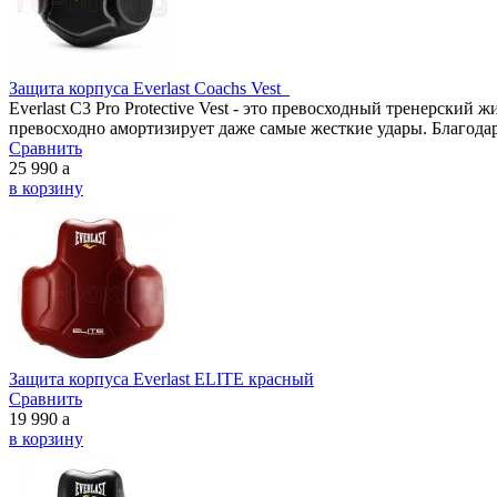
Защита корпуса Everlast Coachs Vest
Everlast C3 Pro Protective Vest - это превосходный тренерск
превосходно амортизирует даже самые жесткие удары. Благодар
Сравнить
25 990
a
в корзину
Защита корпуса Everlast ELITE красный
Сравнить
19 990
a
в корзину