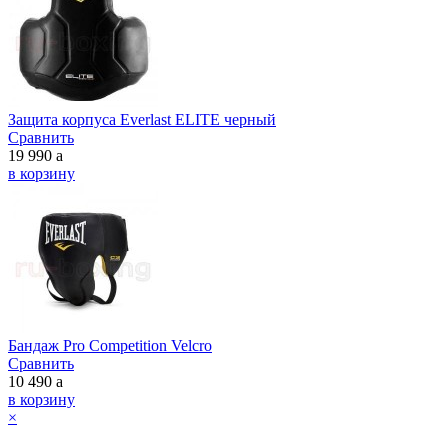
Защита корпуса Everlast ELITE черный
Сравнить
19 990
a
в корзину
Бандаж Pro Competition Velcro
Сравнить
10 490
a
в корзину
×