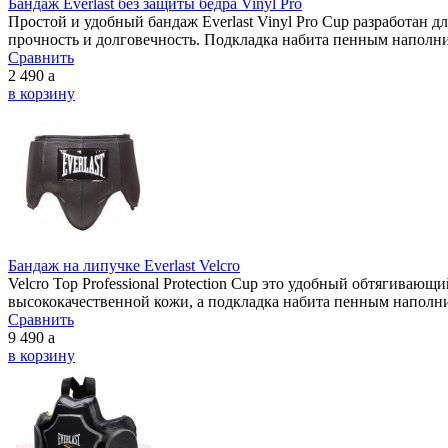
Бандаж Everlast без защиты бедра Vinyl Pro
Простой и удобный бандаж Everlast Vinyl Pro Cup разработан 
прочность и долговечность. Подкладка набита пенным наполни
Сравнить
2 490
a
в корзину
Бандаж на липучке Everlast Velcro
Velcro Top Professional Protection Cup это удобный обтягиваю
высококачественной кожи, а подкладка набита пенным наполнит
Сравнить
9 490
a
в корзину