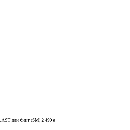
AST дли бинт (SM)
2 490
a